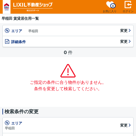
0
お気に入り
ログイン
早稲田 賃貸居住用一覧
変更
エリア
早稲田
変更
詳細条件
0
件
ご指定の条件に合う物件がありません。
条件を変更して検索してください。
検索条件の変更
エリア
変更
早稲田