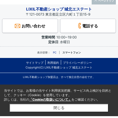
ページトップ
LIXIL不動産ショップ 城北エステート
〒121-0073 東京都足立区六町１丁目15-9
お問い合わせ
電話する
営業時間
10:00~19:00
定休日
水曜日
表示切替：
PC
スマートフォン
サイトマップ
利用規約
プライバシーポリシー
Copyright(C) LIXIL不動産ショップ 城北エステート
LIXIL不動産ショップ加盟店は、すべて独立自営の会社です。
当サイトでは、お客様の当サイト利用状況把握、サービス向上検討を目的と
して、クッキー（Cookie）を使用しています。
詳しくは、当社の
「Cookieの取扱いについて」
をご確認ください。
閉じる