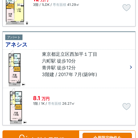
3階 / 1LDK /
専有面積
41.29㎡
アパート
アネシス
東京都足立区西加平１丁目
六町駅 徒歩10分
青井駅 徒歩12分
3階建 / 2017年 7月(築9年)
8.1
万円
1階 / 1K /
専有面積
26.27㎡
会員限定物件を