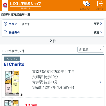
0
お気に入り
ログイン
西加平 賃貸居住用一覧
変更
エリア
西加平
変更
詳細条件
2
件
1～2件表示 /2件
マンション
El Cherito
東京都足立区西加平１丁目
六町駅 徒歩10分
青井駅 徒歩11分
3階建 / 2017年 1月(築9年)
12
万円