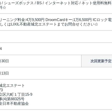
納 / シューズボックス / BS / インターネット対応 / ネット使用料無
料☆
ーニング料金:4万9,500円 DroomCardキー:1万6,500円 ICロ
詳しくはLIXIL不動産城北エステートまでお問合せください☆
4
月30日
次回更新予定
月13日
城北エステート
73
区六町１丁目15-9
(4)第88325号
全日本不動産協会