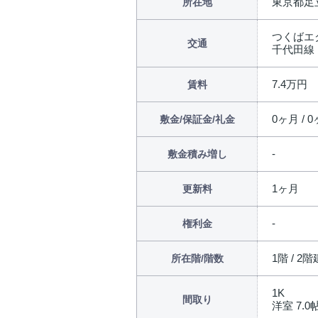
東京都足立
所在地
つくばエ
交通
千代田線
7.4万円
賃料
0ヶ月 / 0
敷金/保証金/礼金
敷金積み増し
1ヶ月
更新料
権利金
1階 / 2階
所在階/階数
1K
間取り
洋室 7.0帖 