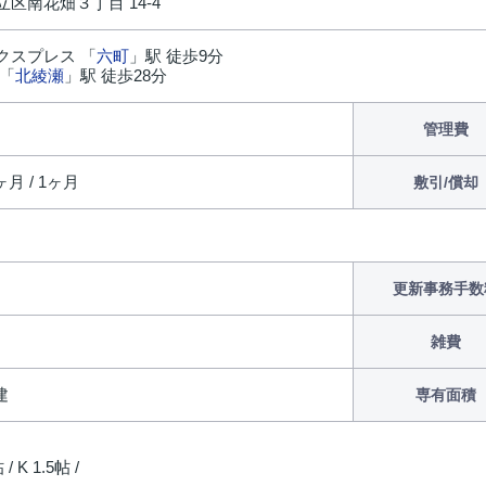
区南花畑３丁目 14-4
クスプレス 「
六町
」駅 徒歩9分
 「
北綾瀬
」駅 徒歩28分
管理費
ヶ月 / 1ヶ月
敷引/償却
更新事務手数
雑費
建
専有面積
/ K 1.5帖 /