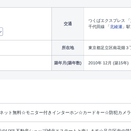
つくばエクスプレス 「
交通
千代田線 「
北綾瀬
」駅
ン
所在地
東京都足立区南花畑３丁目
築年月(築年数)
2010年 12月 (築15年)
ーネット無料☆モニター付きインターホン☆カードキー☆防犯カメ
のLIXIL不動産ショップ城北エステートと申します☆足立区内の