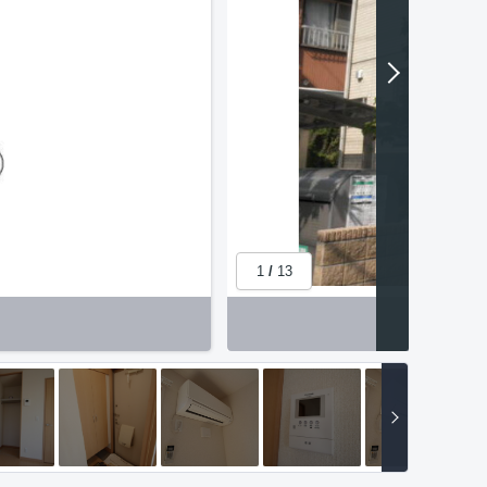
1
/
13