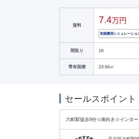
7.4
万円
賃料
初期費用シミュレーショ
間取り
1K
専有面積
23.66㎡
セールスポイント
六町駅徒歩9分☆南向き☆インタ
足立区六町駅前