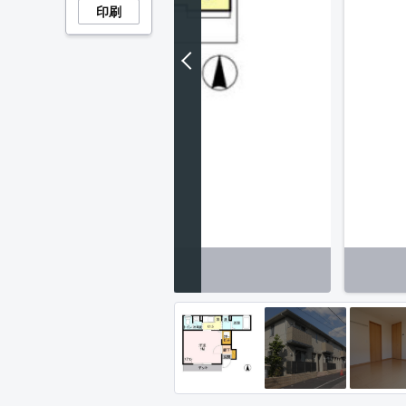
印刷
区画図】