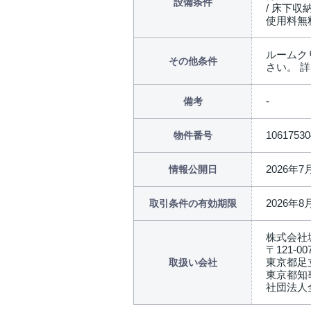
設備条件
/ 床下収
使用料無
ルームクリ
その他条件
さい。 
備考
10617530
物件番号
2026年7
情報公開日
2026年8
取引条件の有効期限
株式会社
〒121-00
東京都足立
取扱い会社
東京都知事
社団法人