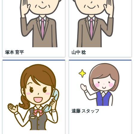
塚本 育平
山中 稔
遠藤 スタッフ