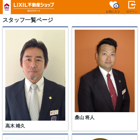
0
お気に入り
ログイン
スタッフ一覧ページ
桑山 将人
高木 靖久