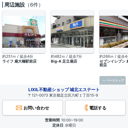
周辺施設
（6件）
約251ｍ / 徒歩4分
約482ｍ / 徒歩7分
約266ｍ / 徒歩
ライフ 扇大橋駅前店
Big-A 足立扇店
セブンイレブン 
前店
ページトップ
LIXIL不動産ショップ 城北エステート
〒121-0073 東京都足立区六町１丁目15-9
お問い合わせ
電話する
営業時間
10:00~19:00
定休日
水曜日