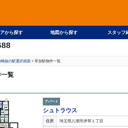
アから探す
地図から探す
スタッフ
688
勢崎線の駅選択画面
草加駅物件一覧
件一覧
アパート
シュトラウス
住所
埼玉県八潮市伊草１丁目