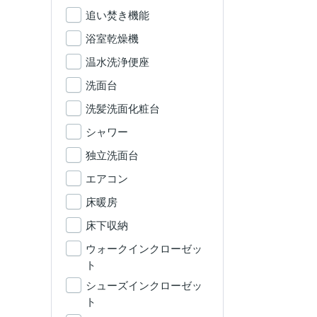
追い焚き機能
浴室乾燥機
温水洗浄便座
洗面台
洗髪洗面化粧台
シャワー
独立洗面台
エアコン
床暖房
床下収納
ウォークインクローゼッ
ト
シューズインクローゼッ
ト