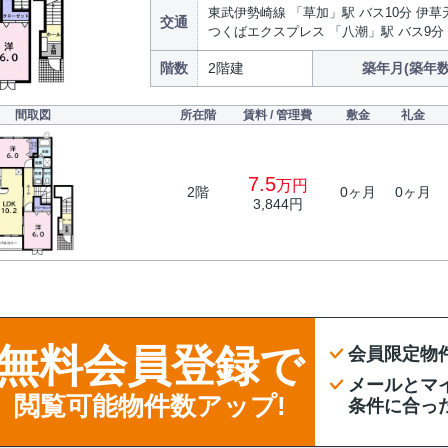
東武伊勢崎線 「草加」駅 バス10分 伊草
交通
つくばエクスプレス 「八潮」駅 バス9分
階数
2階建
築年月(築年数
間取図
所在階
賃料 / 管理費
敷金
礼金
7.5
万円
2階
0ヶ月
0ヶ月
3,844円
無料会員登録で
会員限定物
メールとマ
閲覧可能物件数アップ!
条件に合っ