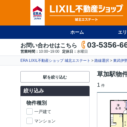
ホーム
エリ
03-5356-6
お問い合わせはこちら
営業時間：
10:00~19:00
定休日：
水曜日
ERA LIXIL不動産ショップ 城北エステート
路線選択
東武伊
草加駅物
駅を絞り込む
1
件
絞り込み
物件種別
一戸建て
マンション