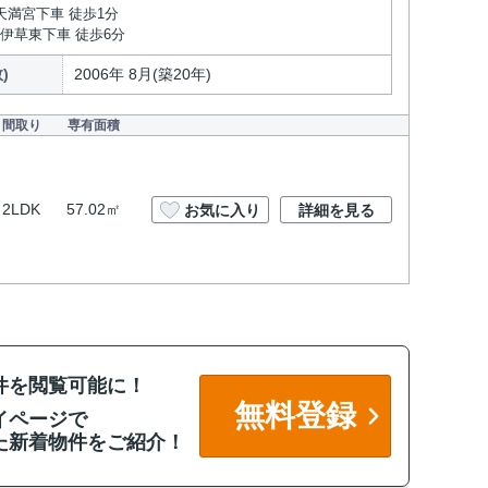
天満宮下車 徒歩1分
 伊草東下車 徒歩6分
)
2006年 8月(築20年)
間取り
専有面積
2LDK
57.02㎡
お気に入り
詳細を見る
件を閲覧可能に！
無料登録
イページで
た新着物件をご紹介！