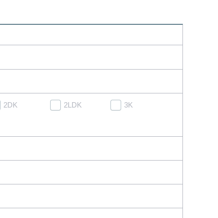
2DK
2LDK
3K