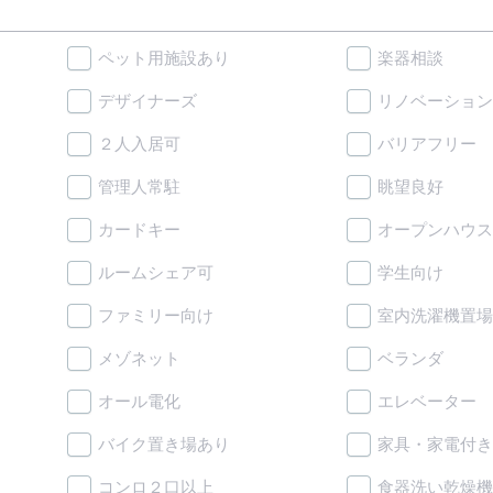
ペット用施設あり
楽器相談
デザイナーズ
リノベーション
２人入居可
バリアフリー
管理人常駐
眺望良好
カードキー
オープンハウス
ルームシェア可
学生向け
ファミリー向け
室内洗濯機置場
メゾネット
ベランダ
オール電化
エレベーター
バイク置き場あり
家具・家電付き
コンロ２口以上
食器洗い乾燥機