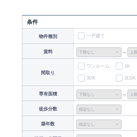
条件
一戸建て
物件種別
賃料
ワンルーム
1K
間取り
3DK
3LDK
専有面積
徒歩分数
築年数